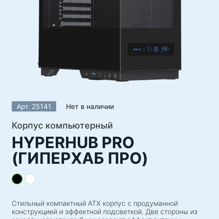
Акустические системы
Колонки 5.1
Саундбары
Колонки 2.1
Радиоприемники
Для вечеринок
Колонки 2.0
Арт. 25141
Нет в наличии
Виниловые проигрыватели
Портативные колонки
Корпус компьютерный
HYPERHUB PRO
Игровая серия
(ГИПЕРХАБ ПРО)
Игровые рули
Игровые кресла
Игровые наборы
Стильный компактный ATX корпус с продуманной
Игровые колонки
конструкцией и эффектной подсветкой. Две стороны из