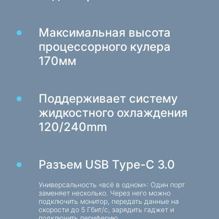
Товары для дома
Максимальная высота
Вешалки для одежды напольные
процессорного кулера
170мм
Тестовые товары
Массажеры
Поддерживает систему
жидкостного охлаждения
120/240mm
Разъем USB Type-C 3.0
Универсальность «всё в одном»: Один порт
заменяет несколько. Через него можно
подключить монитор, передать данные на
скорости до 5 Гбит/с, зарядить гаджет и
подключить периферию.