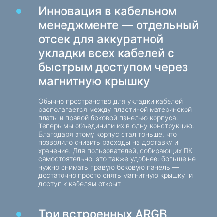
Инновация в кабельном
Веб-камеры
менеджменте — отдельный
Веб-камеры
отсек для аккуратной
укладки всех кабелей с
Рюкзаки, сумки, держатели, прочие
аксессуары
быстрым доступом через
Спортивные сумки
магнитную крышку
Подставки для ноутбуков
Обычно пространство для укладки кабелей
Сумки и рюкзаки для ноутбуков
располагается между пластиной материнской
платы и правой боковой панелью корпуса.
Рюкзаки для путешествий
Теперь мы объединили их в одну конструкцию.
Чемоданы на колесах
Благодаря этому корпус стал тоньше, что
позволило снизить расходы на доставку и
Сумки-органайзеры
хранение. Для пользователей, собирающих ПК
самостоятельно, это также удобнее: больше не
Держатели в авто
нужно снимать правую боковую панель —
достаточно просто снять магнитную крышку, и
Рюкзаки для учёбы и досуга
доступ к кабелям открыт
Чистящие средства
Три встроенных ARGB