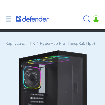
Мыши, коврики, клавиатуры, наборы
Наборы (клавиатура + мышь)
Компьютерные мыши
Коврики для мыши
Клавиатуры
Корпуса для ПК
HyperHub Pro (ГиперХаб Про)
Гарнитуры, наушники, микрофоны
Петличные Микрофоны
Компьютерные микрофоны
Беспроводные гарнитуры
Гарнитуры для мобильных устройств
Компьютерные гарнитуры
Наушники