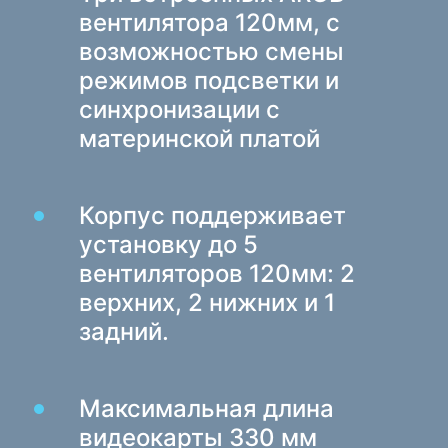
Средства бесконтактной очистки
вентилятора 120мм, с
Спреи, пены, гели
возможностью смены
Влажные салфетки
режимов подсветки и
синхронизации с
Для спорта и активного отдыха
материнской платой
Фонари
Товары для спорта
Корпус поддерживает
Мебель для дома и офиса
установку до 5
Столы для дома и офиса
вентиляторов 120мм: 2
Подстолья
верхних, 2 нижних и 1
Журнальные столики
задний.
Барные стулья
Кресла для дома и офиса
Максимальная длина
Игровые столы
видеокарты 330 мм
Игровые кресла