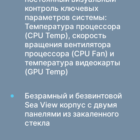
Батарейки
контроль ключевых
Зарядные устройства в авто
параметров системы:
Зарядные устройства сетевые
Температура процессора
(CPU Temp), скорость
Кабели и адаптеры
вращения вентилятора
Кабели USB
процессора (CPU Fan) и
Сетевые кабели
температура видеокарты
Картридеры и USB разветвители
(GPU Temp)
Кабели аудио/видео
Переходники и адаптеры
Безрамный и безвинтовой
Sea View корпус с двумя
Для авто
панелями из закаленного
Держатели
стекла
Зарядные устройства в авто
Автохимия