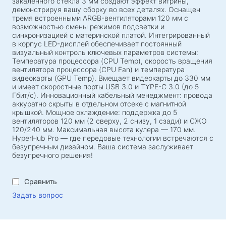
закалённого стекла 3 мм создают эффект витрины,
Игровые ковры
демонстрируя вашу сборку во всех деталях. Оснащен
Игровые клавиатуры
тремя встроенными ARGB-вентиляторами 120 мм с
возможностью смены режимов подсветки и
Игровые гарнитуры
синхронизацией с материнской платой. Интегрированный
в корпус LED-дисплей обеспечивает постоянный
Геймпады
визуальный контроль ключевых параметров системы:
Температура процессора (CPU Temp), скорость вращения
Игровые мыши
вентилятора процессора (CPU Fan) и температура
Игровые стрим микрофоны
видеокарты (GPU Temp). Вмещает видеокарты до 330 мм
и имеет скоростные порты USB 3.0 и TYPE-C 3.0 (до 5
Игровые столы
Гбит/с). Инновационный кабельный менеджмент: провода
аккуратно скрыты в отдельном отсеке с магнитной
крышкой. Мощное охлаждение: поддержка до 5
Игровые манипуляторы
вентиляторов 120 мм (2 сверху, 2 снизу, 1 сзади) и СЖО
120/240 мм. Максимальная высота кулера — 170 мм.
Геймпады
HyperHub Pro — где передовые технологии встречаются с
безупречным дизайном. Ваша система заслуживает
Игровые рули
безупречного решения!
Игровая мебель и аксессуары
Сравнить
Аксессуары и запчасти для кресел
Задать вопрос
Напольные игровые ковры
Игровые столы