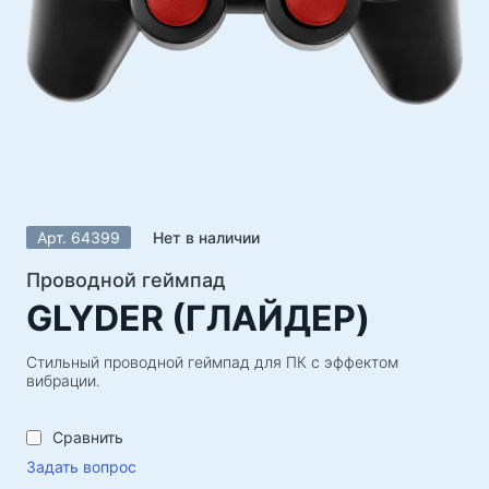
Акустические системы
Колонки 5.1
Саундбары
Колонки 2.1
Радиоприемники
Для вечеринок
Колонки 2.0
Арт. 64399
Нет в наличии
Виниловые проигрыватели
Портативные колонки
Проводной геймпад
GLYDER (ГЛАЙДЕР)
Игровая серия
Игровые рули
Стильный проводной геймпад для ПК с эффектом
вибрации.
Игровые кресла
Игровые наборы
Сравнить
Игровые колонки
Задать вопрос