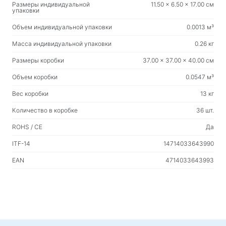
Размеры индивидуальной
11.50 x 6.50 x 17.00 см
упаковки
Товары для дома
Объем индивидуальной упаковки
0.0013 м³
Вешалки для одежды напольные
Масса индивидуальной упаковки
0.26 кг
Тестовые товары
Размеры коробки
37.00 x 37.00 x 40.00 см
Массажеры
Объем коробки
0.0547 м³
Вес коробки
13 кг
Количество в коробке
36 шт.
ROHS / CE
Да
ITF-14
14714033643990
EAN
4714033643993