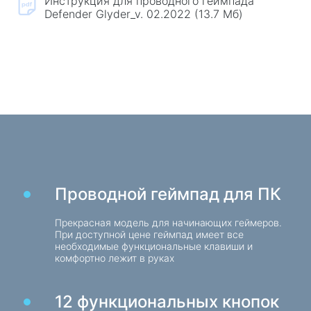
Инструкция для проводного геймпада
Игровые кресла
Defender Glyder_v. 02.2022 (13.7 Мб)
Комплектующие для ПК
Блоки питания
Корпуса для ПК
Защита электропитания
Силовые удлинители
Реле напряжения
Электрические удлинители
Проводной геймпад для ПК
Электрические удлинители с сетевым
Прекрасная модель для начинающих геймеров.
фильтром
При доступной цене геймпад имеет все
Электрические разветвители
необходимые функциональные клавиши и
комфортно лежит в руках
Стабилизаторы напряжения
12 функциональных кнопок
Зарядки, питание