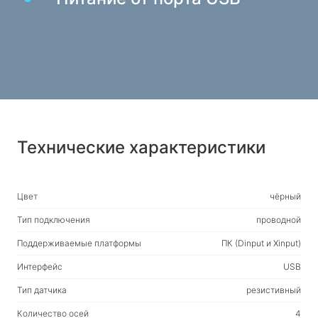
Веб-камеры
Веб-камеры
Рюкзаки, сумки, держатели, прочие
аксессуары
Спортивные сумки
Подставки для ноутбуков
Технические характеристики
Сумки и рюкзаки для ноутбуков
Рюкзаки для путешествий
Чемоданы на колесах
Цвет
чёрный
Сумки-органайзеры
Тип подключения
проводной
Держатели в авто
Поддерживаемые платформы
ПК (Dinput и Xinput)
Рюкзаки для учёбы и досуга
Интерфейс
USB
Тип датчика
резистивный
Чистящие средства
Количество осей
4