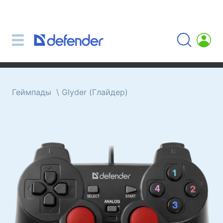
Мыши, коврики, клавиатуры, наборы
Наборы (клавиатура + мышь)
Компьютерные мыши
Коврики для мыши
Клавиатуры
Геймпады
Glyder (Глайдер)
Гарнитуры, наушники, микрофоны
Петличные Микрофоны
Компьютерные микрофоны
Беспроводные гарнитуры
Гарнитуры для мобильных устройств
Компьютерные гарнитуры
Наушники