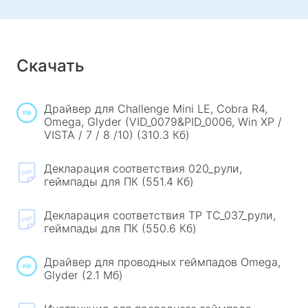
Игровые ковры
Игровые клавиатуры
Игровые гарнитуры
Скачать
Геймпады
Игровые мыши
Игровые стрим микрофоны
Драйвер для Challenge Mini LE, Cobra R4,
Omega, Glyder (VID_0079&PID_0006, Win XP /
Игровые столы
VISTA / 7 / 8 /10) (310.3 Кб)
Игровые манипуляторы
Декларация соответствия 020_рули,
геймпады для ПК (551.4 Кб)
Геймпады
Игровые рули
Декларация соответствия ТР ТС_037_рули,
геймпады для ПК (550.6 Кб)
Игровая мебель и аксессуары
Аксессуары и запчасти для кресел
Драйвер для проводных геймпадов Omega,
Glyder (2.1 Мб)
Напольные игровые ковры
Игровые столы