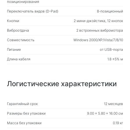
Средства бесконтактной очистки
позиционирования
Спреи, пены, гели
Переключатель видов (D-Pad)
8-позиционный
Влажные салфетки
Кнопки
2 мини-джойстика, 12 кнопок
Виброотдача
2 встроенных вибромотора
Для спорта и активного отдыха
Совместимость
Windows 2000/XP/Vista/7/8/10
Фонари
Товары для спорта
Питание
от USB-порта
Длина кабеля
1.8 ±5% м
Мебель для дома и офиса
Столы для дома и офиса
Логистические характеристики
Подстолья
Журнальные столики
Барные стулья
Гарантийный срок
12 месяцев
Кресла для дома и офиса
Размеры без упаковки
9.00 x 5.80 x 16.00 см
Игровые столы
Масса без упаковки
0.19 кг
Игровые кресла