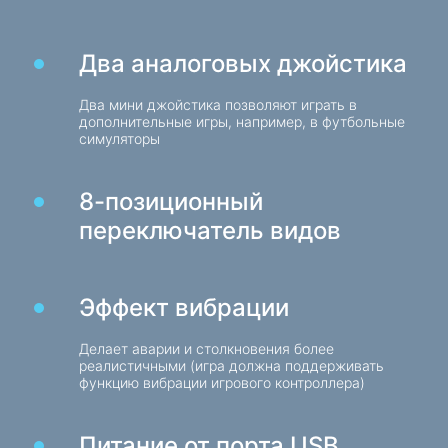
Батарейки
Зарядные устройства в авто
Два аналоговых джойстика
Зарядные устройства сетевые
Два мини джойстика позволяют играть в
дополнительные игры, например, в футбольные
Кабели и адаптеры
симуляторы
Кабели USB
Сетевые кабели
8-позиционный
Картридеры и USB разветвители
переключатель видов
Кабели аудио/видео
Переходники и адаптеры
Эффект вибрации
Для авто
Делает аварии и столкновения более
Держатели
реалистичными (игра должна поддерживать
функцию вибрации игрового контроллера)
Зарядные устройства в авто
Автохимия
Питание от порта USB